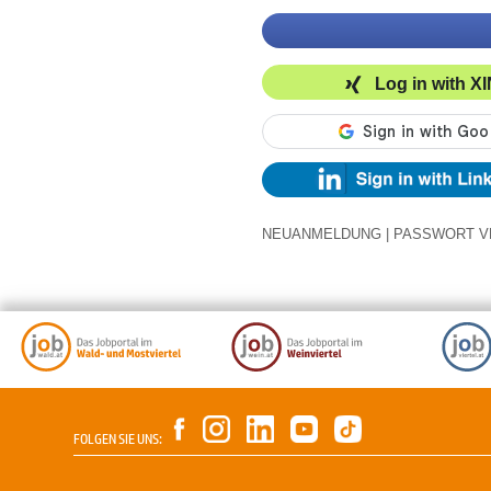
Log in with X
NEUANMELDUNG
|
PASSWORT V
FOLGEN SIE UNS: