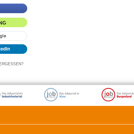
ING
ERGESSEN?