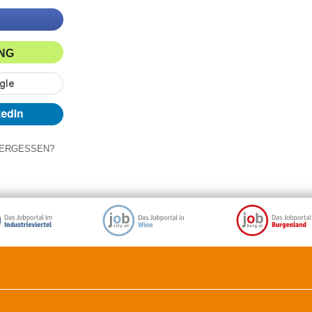
ING
ERGESSEN?