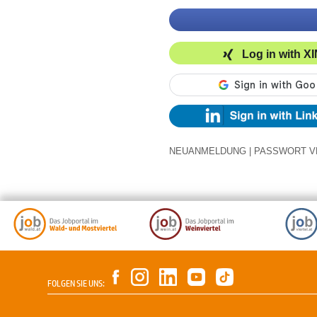
Log in with X
NEUANMELDUNG
|
PASSWORT V
FOLGEN SIE UNS: