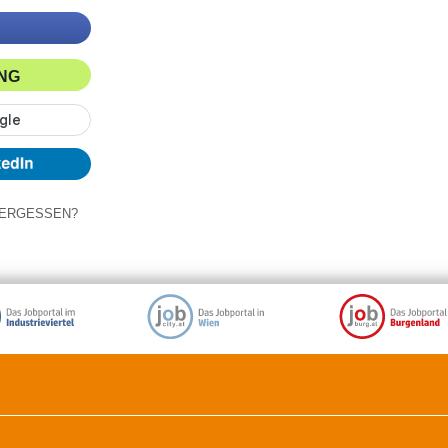
ING
ERGESSEN?