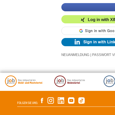
Log in with X
NEUANMELDUNG
|
PASSWORT V
FOLGEN SIE UNS: