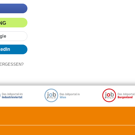
ING
ERGESSEN?