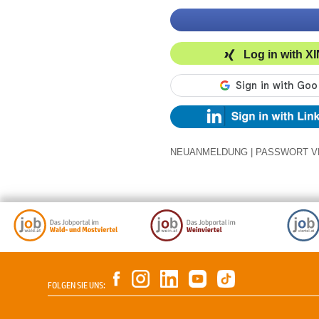
Log in with X
NEUANMELDUNG
|
PASSWORT V
FOLGEN SIE UNS: