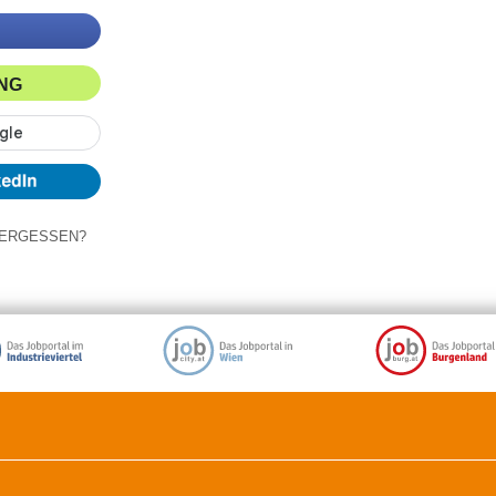
ING
ERGESSEN?