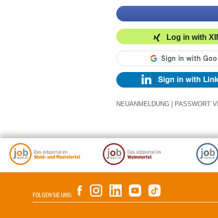
Log in with X
NEUANMELDUNG
|
PASSWORT V
FOLGEN SIE UNS: