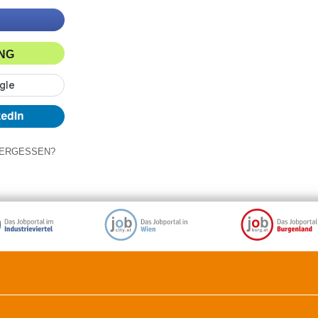
ING
ERGESSEN?