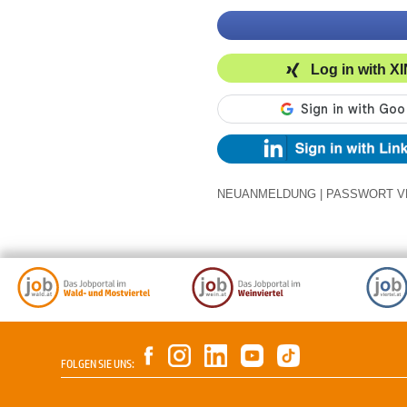
Log in with X
NEUANMELDUNG
|
PASSWORT V
FOLGEN SIE UNS: