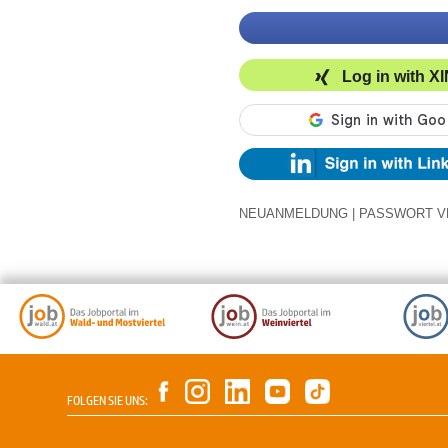
Log in with X
NEUANMELDUNG
|
PASSWORT V
FOLGEN SIE UNS: