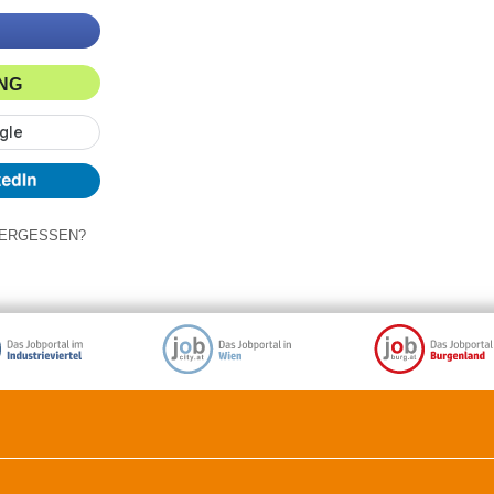
ING
ERGESSEN?