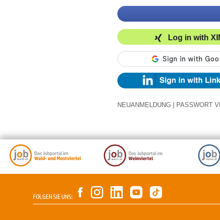
Log in with X
NEUANMELDUNG
|
PASSWORT V
FOLGEN SIE UNS: