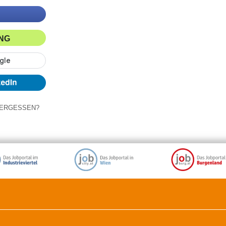
ING
ERGESSEN?