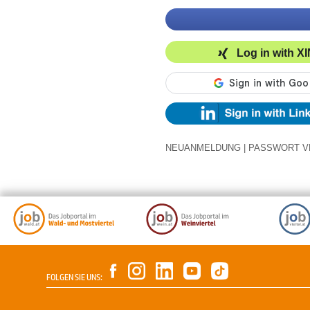
Log in with X
NEUANMELDUNG
|
PASSWORT V
FOLGEN SIE UNS: