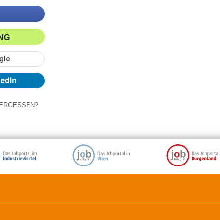
ING
ERGESSEN?