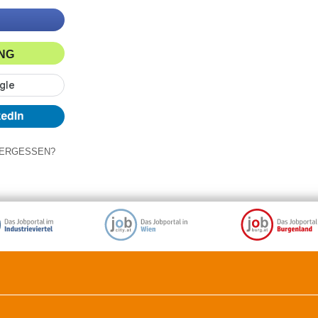
ING
ERGESSEN?