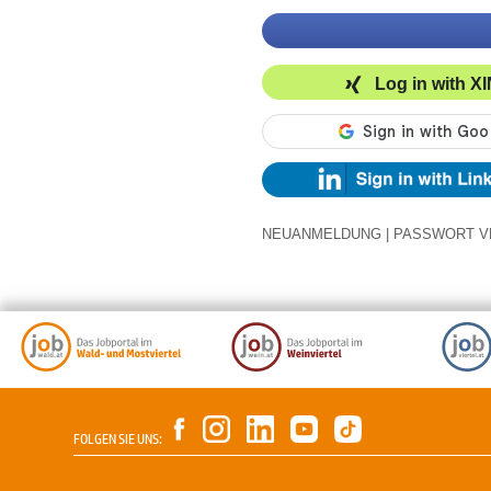
Log in with X
NEUANMELDUNG
|
PASSWORT V
FOLGEN SIE UNS: