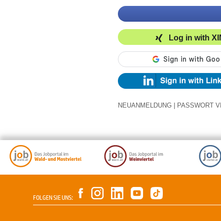
Log in with X
NEUANMELDUNG
|
PASSWORT V
FOLGEN SIE UNS: