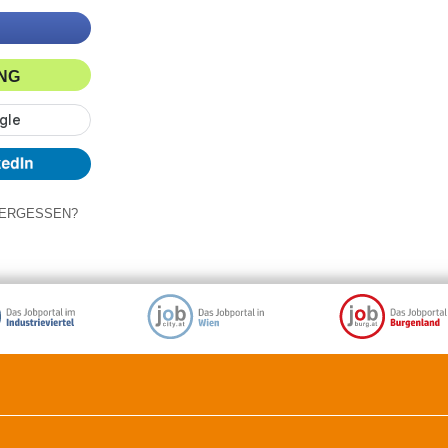
ING
ERGESSEN?