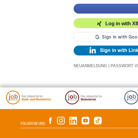
Log in with X
NEUANMELDUNG
|
PASSWORT V
FOLGEN SIE UNS: