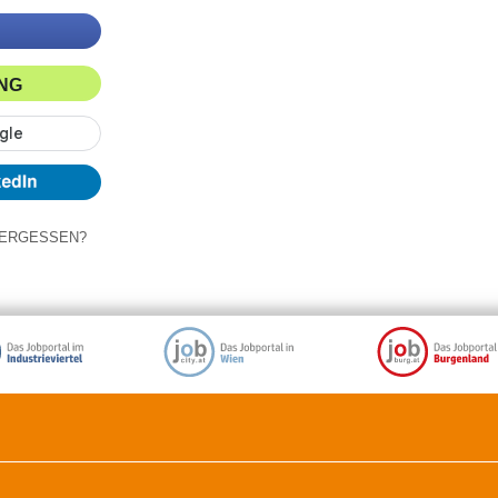
ING
ERGESSEN?