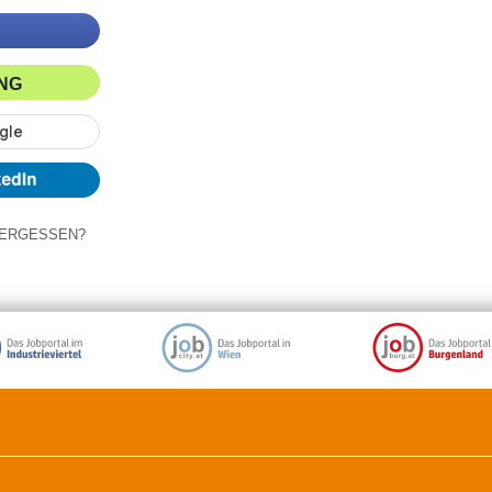
ING
ERGESSEN?