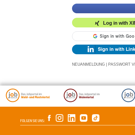
Log in with X
NEUANMELDUNG
|
PASSWORT V
FOLGEN SIE UNS: