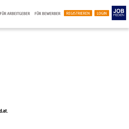
REGISTRIEREN
LOGIN
FÜR ARBEITGEBER
FÜR BEWERBER
d.at
.