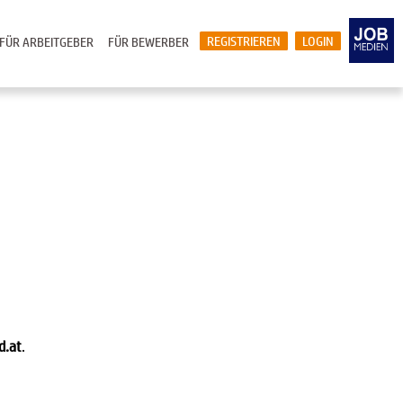
REGISTRIEREN
LOGIN
FÜR ARBEITGEBER
FÜR BEWERBER
d.at
.