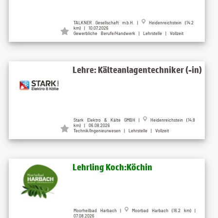
TALKNER Gesellschaft m.b.H. |
Heidenreichstein (14.2
km) | 10.07.2026
Gewerbliche Berufe/Handwerk | Lehrstelle | Vollzeit
Lehre: Kälteanlagentechniker (-in)
Stark Elektro & Kälte GMBH |
Heidenreichstein (14.8
km) | 06.08.2026
Technik/Ingenieurwesen | Lehrstelle | Vollzeit
Lehrling Koch:Köchin
Moorheilbad Harbach |
Moorbad Harbach (16.2 km) |
07.08.2026