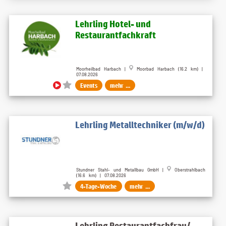
Lehrling Hotel- und
Restaurantfachkraft
Moorheilbad Harbach |
Moorbad Harbach (16.2 km) |
07.08.2026
Events
mehr ...
Lehrling Metalltechniker (m/w/d)
Stundner Stahl- und Metallbau GmbH |
Oberstrahlbach
(16.6 km) | 07.08.2026
4-Tage-Woche
mehr ...
Lehrling Restaurantfachfrau/-