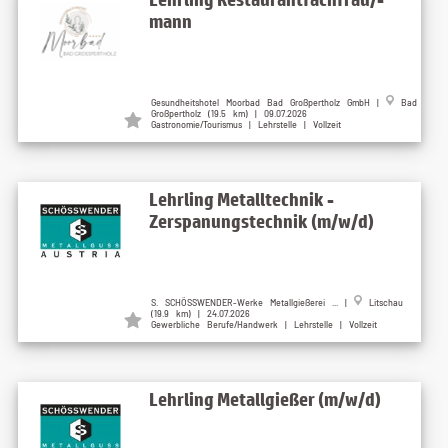
mann
Gesundheitshotel Moorbad Bad Großpertholz GmbH |
Bad
Großpertholz (19.5 km) | 09.07.2026
Gastronomie/Tourismus | Lehrstelle | Vollzeit
Lehrling Metalltechnik -
Zerspanungstechnik (m/w/d)
S. SCHÖSSWENDER-Werke Metallgießerei ... |
Litschau
(19.9 km) | 24.07.2026
Gewerbliche Berufe/Handwerk | Lehrstelle | Vollzeit
Lehrling Metallgießer (m/w/d)