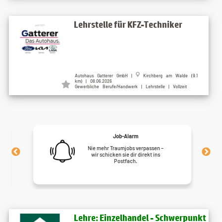
Lehrstelle für KFZ-Techniker
Autohaus Gatterer GmbH |
Kirchberg am Walde (9.1
km) | 08.06.2026
Gewerbliche Berufe/Handwerk | Lehrstelle | Vollzeit
Job-Alarm
Nie mehr Traumjobs verpassen –
wir schicken sie dir direkt ins
Postfach.
Lehre: Einzelhandel - Schwerpunkt