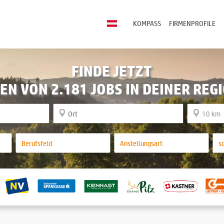
KOMPASS
FIRMENPROFILE
FINDE JETZT
EN VON 2.181 JOBS IN DEINER REG