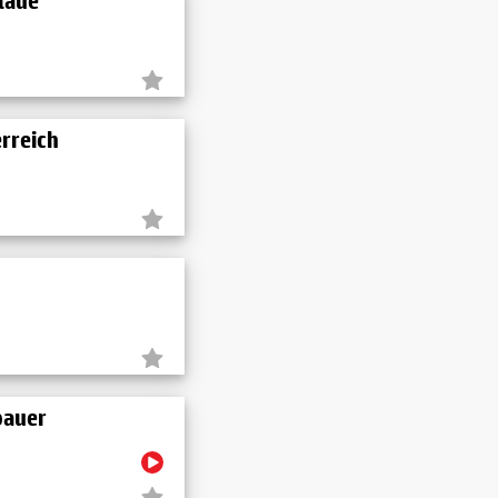
laue
rreich
bauer