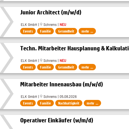
Junior Architect (m/w/d)
ELK GmbH |
Schrems |
NEU
Events
Familie
Gesundheit
mehr ...
Techn. Mitarbeiter Hausplanung & Kalkulat
ELK GmbH |
Schrems |
NEU
Events
Familie
Gesundheit
mehr ...
Mitarbeiter Innenausbau (m/w/d)
ELK GmbH |
Schrems | 05.08.2026
Events
Familie
Nachhaltigkeit
mehr ...
Operativer Einkäufer (w/m/d)