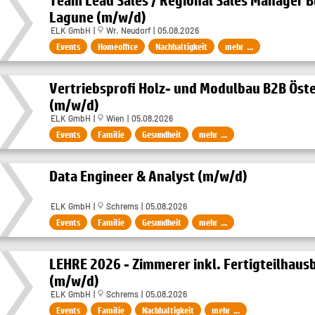
Team Lead Sales / Regional Sales Manager B
Lagune (m/w/d)
ELK GmbH |
Wr. Neudorf | 05.08.2026
Events
Homeoffice
Nachhaltigkeit
mehr ...
Vertriebsprofi Holz- und Modulbau B2B Öste
(m/w/d)
ELK GmbH |
Wien | 05.08.2026
Events
Familie
Gesundheit
mehr ...
Data Engineer & Analyst (m/w/d)
ELK GmbH |
Schrems | 05.08.2026
Events
Familie
Gesundheit
mehr ...
LEHRE 2026 - Zimmerer inkl. Fertigteilhaus
(m/w/d)
ELK GmbH |
Schrems | 05.08.2026
Events
Familie
Nachhaltigkeit
mehr ...