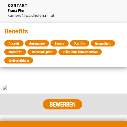
KONTAKT
Franz Plei
karriere@waidhofen.rlh.at
Benefits
Auszeit
Autonomie
Events
Familie
Gesundheit
Mobilität
Nachhaltigkeit
Prämien/Firmenpension
Weiterbildung
BEWERBEN