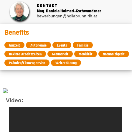
KONTAKT
Mag. Daniela Haimerl-Gschwandtner
bewerbungen@hollabrunn.rlh.at
Benefits
Auszeit
Autonomie
Events
Familie
flexible Arbeitszeiten
Gesundheit
Mobilität
Nachhaltigkeit
Prämien/Firmenpension
Weiterbildung
Video: