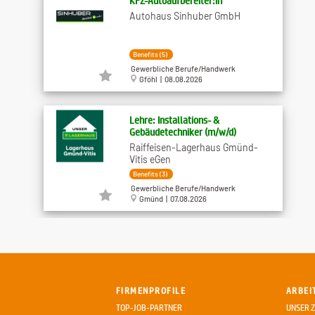
KFZ-Autoaufbereiter:in
Autohaus Sinhuber GmbH
Benefits (5)
Gewerbliche Berufe/Handwerk
Gföhl | 08.08.2026
Lehre: Installations- &
Gebäudetechniker (m/w/d)
Raiffeisen-Lagerhaus Gmünd-
Vitis eGen
Benefits (3)
Gewerbliche Berufe/Handwerk
Gmünd | 07.08.2026
Montagehelfer für
Fertigteilhausmontage (m​/w)
Maschinenring-Service NÖ-Wien
FIRMENPROFILE
ARBEI
Benefits (3)
TOP-JOB-PARTNER
UNSER Z
Gewerbliche Berufe/Handwerk