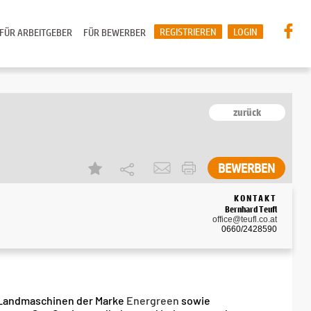
REGISTRIEREN
LOGIN
FÜR ARBEITGEBER
FÜR BEWERBER
zurück
KONTAKT
Bernhard Teufl
office@teufl.co.at
0660/2428590
d Landmaschinen der Marke
Energreen
sowie