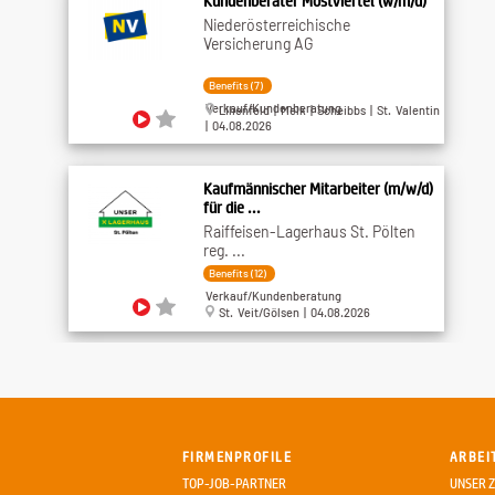
Kundenberater Mostviertel (w/m/d)
Niederösterreichische
Versicherung AG
Benefits (7)
Verkauf/Kundenberatung
Lilienfeld | Melk | Scheibbs | St. Valentin
| 04.08.2026
Kaufmännischer Mitarbeiter (m/w/d)
für die ...
Raiffeisen-Lagerhaus St. Pölten
reg. ...
Benefits (12)
Verkauf/Kundenberatung
St. Veit/Gölsen | 04.08.2026
Mitarbeiterin / Mitarbeiter im
Anrainermanagement ...
Niederösterreichische ...
FIRMENPROFILE
ARBEI
Benefits (6)
TOP-JOB-PARTNER
UNSER Z
Transport/Logistik/Einkauf