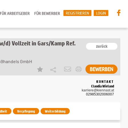
REGISTRIEREN
LOGIN
FÜR ARBEITGEBER
FÜR BEWERBER
d) Vollzeit in Gars/Kamp Ref.
zurück
roßhandels GmbH
BEWERBEN
KONTAKT
Claudia Wieland
karriere@kiennast.at
02985302006007
dheit
Verpflegung
Weiterbildung