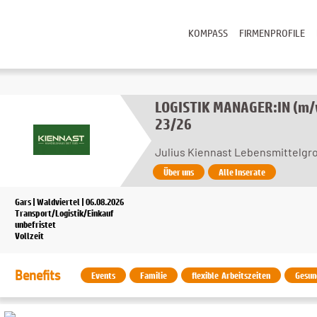
KOMPASS
FIRMENPROFILE
LOGISTIK MANAGER:IN (m/w/
23/26
Julius Kiennast Lebensmittelg
Über uns
Alle Inserate
Gars | Waldviertel | 06.08.2026
Transport/Logistik/Einkauf
unbefristet
Vollzeit
Benefits
Events
Familie
flexible Arbeitszeiten
Gesun