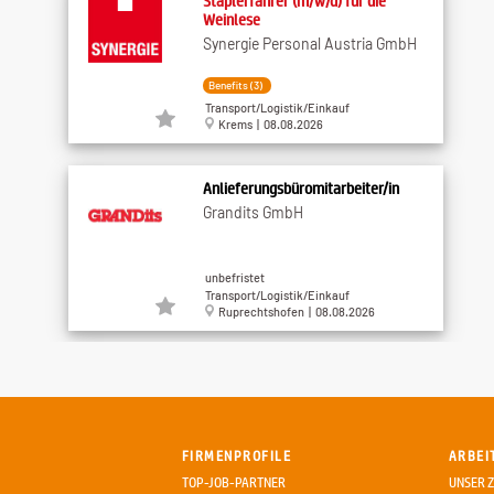
Staplerfahrer (m/w/d) für die
Weinlese
Synergie Personal Austria GmbH
Benefits (3)
Transport/Logistik/Einkauf
Krems | 08.08.2026
Anlieferungsbüromitarbeiter/in
Grandits GmbH
unbefristet
Transport/Logistik/Einkauf
Ruprechtshofen | 08.08.2026
Mitarbeiter (m/w/d) interne Logistik
Synergie Personal Austria GmbH
FIRMENPROFILE
ARBEI
Benefits (4)
TOP-JOB-PARTNER
UNSER Z
Transport/Logistik/Einkauf