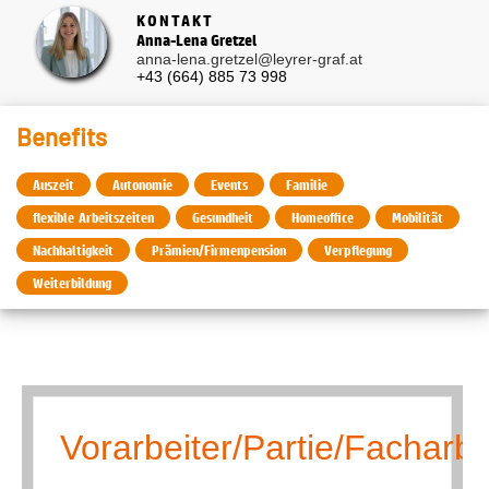
KONTAKT
Anna-Lena Gretzel
anna-lena.gretzel@leyrer-graf.at
+43 (664) 885 73 998
Benefits
Auszeit
Autonomie
Events
Familie
flexible Arbeitszeiten
Gesundheit
Homeoffice
Mobilität
Nachhaltigkeit
Prämien/Firmenpension
Verpflegung
Weiterbildung