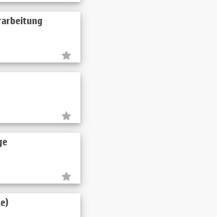
erarbeitung
ge
e)