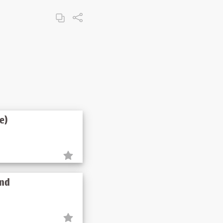
e)
und