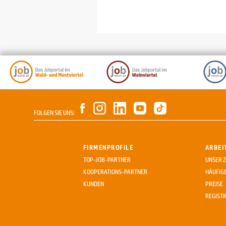
FOLGEN SIE UNS:
FIRMENPROFILE
ARBEI
TOP-JOB-PARTNER
UNSER Z
KOOPERATIONS-PARTNER
HÄUFIG
KUNDEN
PREISE
REGIST