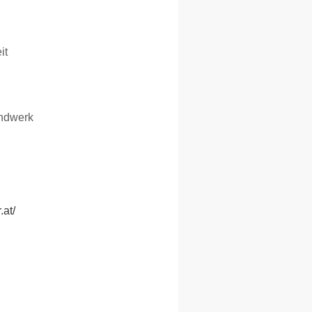
it
ndwerk
.at/