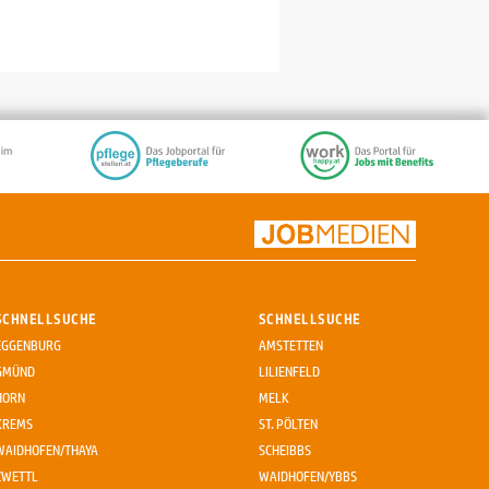
SCHNELLSUCHE
SCHNELLSUCHE
EGGENBURG
AMSTETTEN
GMÜND
LILIENFELD
HORN
MELK
KREMS
ST. PÖLTEN
WAIDHOFEN/THAYA
SCHEIBBS
ZWETTL
WAIDHOFEN/YBBS