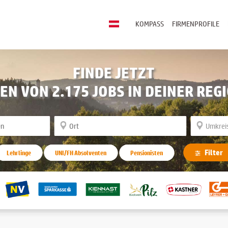
KOMPASS
FIRMENPROFILE
FINDE JETZT
NEN VON
2.175
JOBS IN DEINER REG
Filter
Lehrlinge
UNI/FH Absolventen
Pensionisten