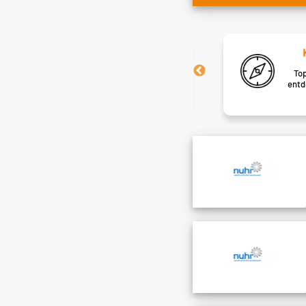
Job-Alarm
Nie mehr Traumjobs verpassen – wir
Top
schicken sie dir direkt ins Postfach.
entd