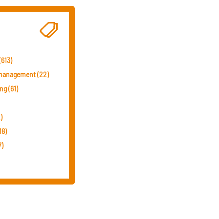
(613)
smanagement (22)
g (61)
)
18)
7)