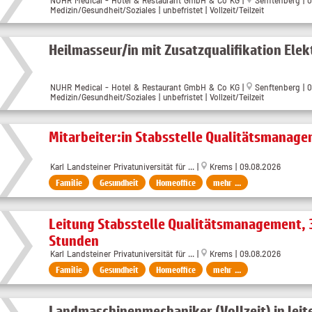
Medizin/Gesundheit/Soziales | unbefristet | Vollzeit/Teilzeit
Heilmasseur/in mit Zusatzqualifikation Ele
NUHR Medical - Hotel & Restaurant GmbH & Co KG
|
Senftenberg
| 
Medizin/Gesundheit/Soziales | unbefristet | Vollzeit/Teilzeit
Mitarbeiter:in Stabsstelle Qualitätsmanag
Karl Landsteiner Privatuniversität für ... |
Krems | 09.08.2026
Familie
Gesundheit
Homeoffice
mehr ...
Leitung Stabsstelle Qualitätsmanagement, 
Stunden
Karl Landsteiner Privatuniversität für ... |
Krems | 09.08.2026
Familie
Gesundheit
Homeoffice
mehr ...
Landmaschinenmechaniker (Vollzeit) in leit