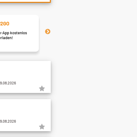
2GO
Firmenprofile
-App kostenlos
Einblicke in die Unternehmen
rladen!
mögliche Karrierechancen
09.08.2026
09.08.2026