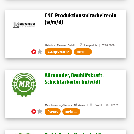
CNC-Produktionsmitarbeiter:in
(w/m/d)
Heinrich Renner GmbH |
Langenlois | 07.08.2026
4-Tage-Woche
mehr ...
Allrounder, Bauhilfskraft,
Schichtarbeiter (m​/w​/d)
Maschinenring-Service NÖ-Wien |
Zwettl | 07.08.2026
Events
mehr ...