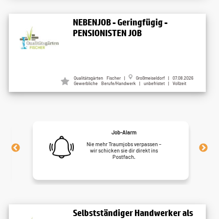
NEBENJOB - Geringfügig -
PENSIONISTEN JOB
Qualitätsgärten Fischer |
Großmeiseldorf | 07.08.2026
Gewerbliche Berufe/Handwerk | unbefristet | Vollzeit
Job-Alarm
Nie mehr Traumjobs verpassen –
wir schicken sie dir direkt ins
Postfach.
Selbstständiger Handwerker als