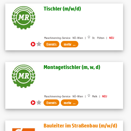
Tischler (m​/w​/d)
Maschinenring-Service NÖ-Wien |
St. Pölten |
NEU
Events
mehr ...
Montagetischler (m, w, d)
Maschinenring-Service NÖ-Wien |
Melk |
NEU
Events
mehr ...
Bauleiter im Straßenbau (m/w/d)