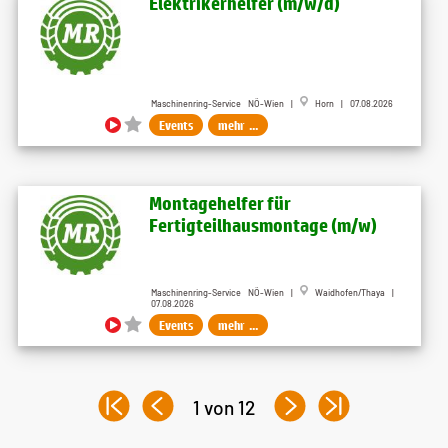
Elektrikerhelfer (m​/w​/d)
Maschinenring-Service NÖ-Wien |
Horn | 07.08.2026
Events
mehr ...
Montagehelfer für
Fertigteilhausmontage (m​/w)
Maschinenring-Service NÖ-Wien |
Waidhofen/Thaya |
07.08.2026
Events
mehr ...
1 von 12