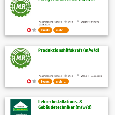
Maschinenring-Service NÖ-Wien |
Waidhofen/Thaya |
07.08.2026
Events
mehr ...
Produktionshilfskraft (m​/w​/d)
Maschinenring-Service NÖ-Wien |
Wang | 07.08.2026
Events
mehr ...
Lehre: Installations- &
Gebäudetechniker (m/w/d)