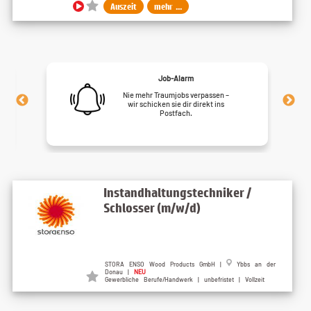
Auszeit
mehr ...
Job-Alarm
Nie mehr Traumjobs verpassen –
wir schicken sie dir direkt ins
Postfach.
Instandhaltungstechniker /
Schlosser (m/w/d)
STORA ENSO Wood Products GmbH |
Ybbs an der
Donau |
NEU
Gewerbliche Berufe/Handwerk | unbefristet | Vollzeit