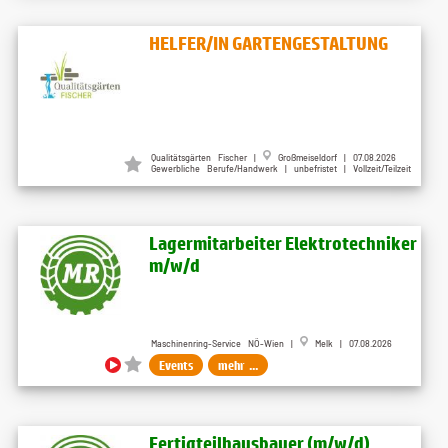
HELFER/IN GARTENGESTALTUNG
Qualitätsgärten Fischer |
Großmeiseldorf | 07.08.2026
Gewerbliche Berufe/Handwerk | unbefristet | Vollzeit/Teilzeit
Lagermitarbeiter Elektrotechniker
m​/w​/d
Maschinenring-Service NÖ-Wien |
Melk | 07.08.2026
Events
mehr ...
Fertigteilhausbauer (m​/w​/d)