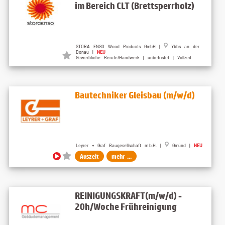
im Bereich CLT (Brettsperrholz)
STORA ENSO Wood Products GmbH |
Ybbs an der
Donau |
NEU
Gewerbliche Berufe/Handwerk | unbefristet | Vollzeit
Bautechniker Gleisbau (m/w/d)
Leyrer + Graf Baugesellschaft m.b.H. |
Gmünd |
NEU
Auszeit
mehr ...
REINIGUNGSKRAFT(m/w/d) -
20h/Woche Frühreinigung