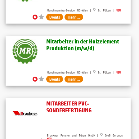
Maschinenring-Service NÖ-Wien |
St. Pölten |
NEU
Events
mehr ...
Mitarbeiter in der Holzelement
Produktion (m​/w​/d)
Maschinenring-Service NÖ-Wien |
St. Pölten |
NEU
Events
mehr ...
MITARBEITER PVC-
SONDERFERTIGUNG
Bruckner Fenster und Türen GmbH |
Groß Gerungs |
NEU