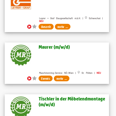
Leyrer + Graf Baugesellschaft m.b.H. |
Schwechat |
NEU
Auszeit
mehr ...
Maurer (m​/w​/d)
Maschinenring-Service NÖ-Wien |
St. Pölten |
NEU
Events
mehr ...
Tischler in der Möbelendmontage
(m​/w​/d)