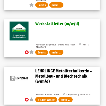
Events
mehr ...
Werkstattleiter (m/w/d)
Raiffeisen-Lagerhaus Gmünd-Vitis eGen |
Vitis |
07.08.2026
Events
mehr ...
LEHRLINGE Metalltechniker:in -
Metallbau- und Blechtechnik
(w/m/d)
Heinrich Renner GmbH |
Langenlois | 07.08.2026
4-Tage-Woche
mehr ...