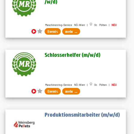
/w​/d)
Maschinenring-Service NÖ-Wien |
St. Pölten |
NEU
Events
mehr ...
Schlosserhelfer (m​/w​/d)
Maschinenring-Service NÖ-Wien |
St. Pölten |
NEU
Events
mehr ...
Produktionsmitarbeiter (m/w/d)