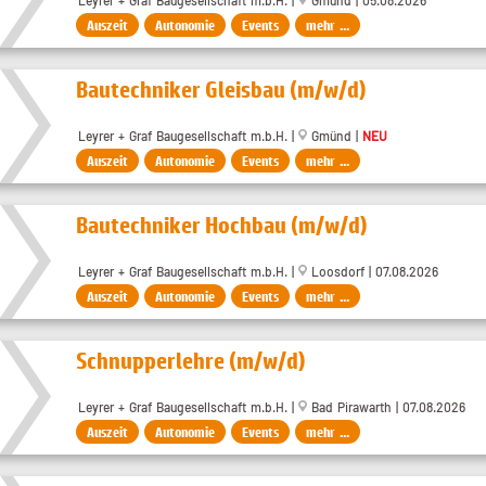
Leyrer + Graf Baugesellschaft m.b.H. |
Gmünd | 05.08.2026
Auszeit
Autonomie
Events
mehr ...
Bautechniker Gleisbau (m/w/d)
Leyrer + Graf Baugesellschaft m.b.H. |
Gmünd |
NEU
Auszeit
Autonomie
Events
mehr ...
Bautechniker Hochbau (m/w/d)
Leyrer + Graf Baugesellschaft m.b.H. |
Loosdorf | 07.08.2026
Auszeit
Autonomie
Events
mehr ...
Schnupperlehre (m/w/d)
Leyrer + Graf Baugesellschaft m.b.H. |
Bad Pirawarth | 07.08.2026
Auszeit
Autonomie
Events
mehr ...