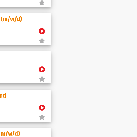
u (m/w/d)
und
 (m/w/d)