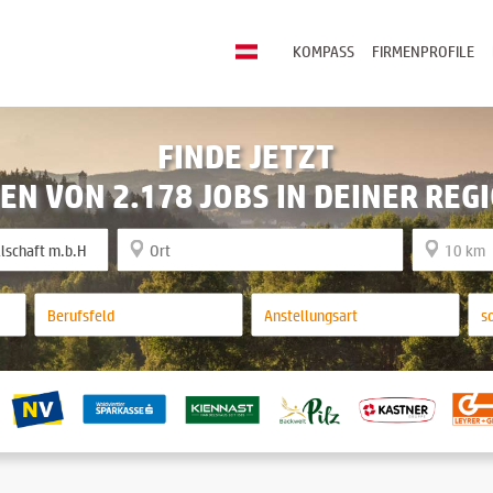
KOMPASS
FIRMENPROFILE
FINDE JETZT
EN VON 2.178 JOBS IN DEINER REG