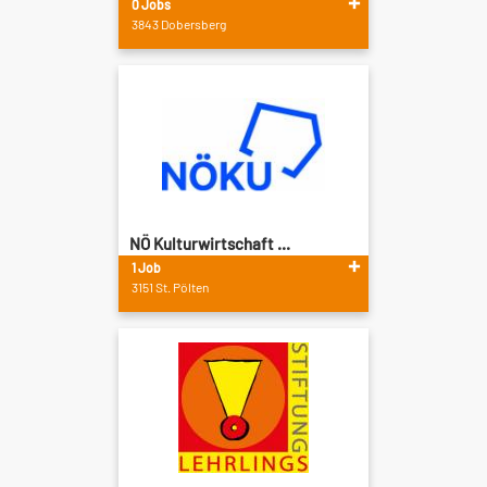
0 Jobs
3843 Dobersberg
NÖ Kulturwirtschaft ...
1 Job
3151 St. Pölten