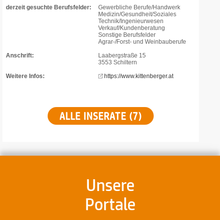
derzeit gesuchte Berufsfelder:
Gewerbliche Berufe/Handwerk
Medizin/Gesundheit/Soziales
Technik/Ingenieurwesen
Verkauf/Kundenberatung
Sonstige Berufsfelder
Agrar-/Forst- und Weinbauberufe
Anschrift:
Laabergstraße 15
3553 Schiltern
Weitere Infos:
https://www.kittenberger.at
ALLE INSERATE (7)
Unsere
Portale