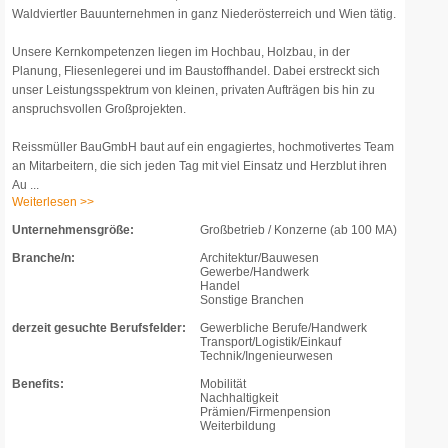
Waldviertler Bauunternehmen in ganz Niederösterreich und Wien tätig.
Unsere Kernkompetenzen liegen im Hochbau, Holzbau, in der
Planung, Fliesenlegerei und im Baustoffhandel. Dabei erstreckt sich
unser Leistungsspektrum von kleinen, privaten Aufträgen bis hin zu
anspruchsvollen Großprojekten.
Reissmüller BauGmbH baut auf ein engagiertes, hochmotivertes Team
an Mitarbeitern, die sich jeden Tag mit viel Einsatz und Herzblut ihren
Au ...
Weiterlesen >>
Unternehmensgröße:
Großbetrieb / Konzerne (ab 100 MA)
Branche/n:
Architektur/Bauwesen
Gewerbe/Handwerk
Handel
Sonstige Branchen
derzeit gesuchte Berufsfelder:
Gewerbliche Berufe/Handwerk
Transport/Logistik/Einkauf
Technik/Ingenieurwesen
Benefits:
Mobilität
Nachhaltigkeit
Prämien/Firmenpension
Weiterbildung