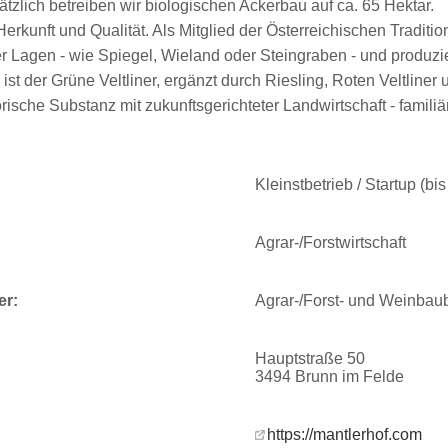
ätzlich betreiben wir biologischen Ackerbau auf ca. 65 Hektar.
Herkunft und Qualität. Als Mitglied der Österreichischen Tradit
r Lagen - wie Spiegel, Wieland oder Steingraben - und produzi
st der Grüne Veltliner, ergänzt durch Riesling, Roten Veltliner
rische Substanz mit zukunftsgerichteter Landwirtschaft - familiär 
Kleinstbetrieb / Startup (bi
Agrar-/Forstwirtschaft
er:
Agrar-/Forst- und Weinbau
Hauptstraße 50
3494 Brunn im Felde
https://mantlerhof.com