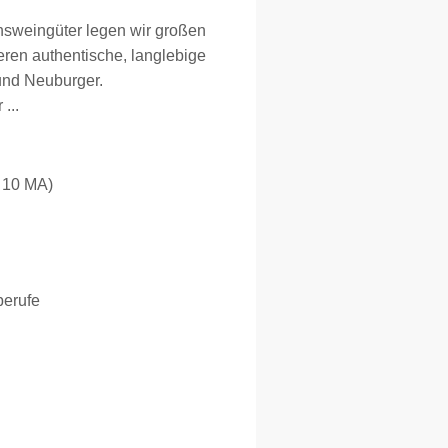
ionsweingüter legen wir großen
eren authentische, langlebige
 und Neuburger.
...
s 10 MA)
berufe