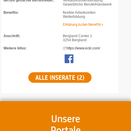
derzeit gesuchte Berufsfelder:
Verkauf/Kundenberatung
Gewerbliche Berufe/Handwerk
Benefits:
flexible Arbeitszeiten
Weiterbildung
Erklärung zu den Benefits >
Anschrift:
Bergland Center 1
3254 Bergland
Weitere Infos:
https://www.eckl.com/
ALLE INSERATE (2)
Unsere
Portale