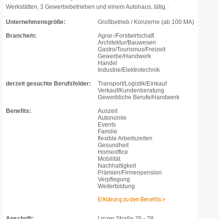
Werkstätten, 3 Gewerbebetrieben und einem Autohaus, tätig.
Unternehmensgröße:
Großbetrieb / Konzerne (ab 100 MA)
Branche/n:
Agrar-/Forstwirtschaft
Architektur/Bauwesen
Gastro/Tourismus/Freizeit
Gewerbe/Handwerk
Handel
Industrie/Elektrotechnik
derzeit gesuchte Berufsfelder:
Transport/Logistik/Einkauf
Verkauf/Kundenberatung
Gewerbliche Berufe/Handwerk
Benefits:
Auszeit
Autonomie
Events
Familie
flexible Arbeitszeiten
Gesundheit
Homeoffice
Mobilität
Nachhaltigkeit
Prämien/Firmenpension
Verpflegung
Weiterbildung
Erklärung zu den Benefits >
Anschrift:
Linzer Straße 76 - 78