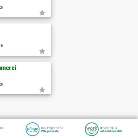
26
26
mmerei
26