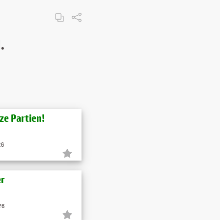
.
ze Partien!
26
er
26