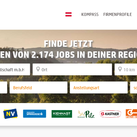
KOMPASS
FIRMENPROFILE
FINDE JETZT
EN VON 2.174 JOBS IN DEINER REG