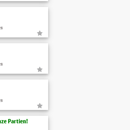
26
26
26
ze Partien!