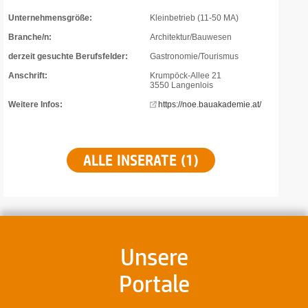
Unternehmensgröße:
Kleinbetrieb (11-50 MA)
Branche/n:
Architektur/Bauwesen
derzeit gesuchte Berufsfelder:
Gastronomie/Tourismus
Anschrift:
Krumpöck-Allee 21
3550 Langenlois
Weitere Infos:
https://noe.bauakademie.at/
ALLE INSERATE (1)
Unsere
Portale