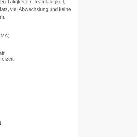
gen Tätigkeiten, Teamfähigkeit,
splatz, viel Abwechslung und keine
am.
0 MA)
aft
reizeit
t